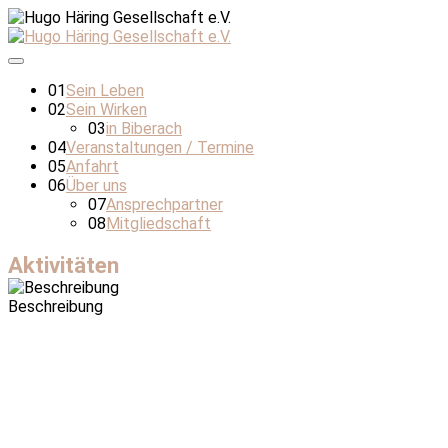
01
Sein Leben
02
Sein Wirken
03
in Biberach
04
Veranstaltungen / Termine
05
Anfahrt
06
Über uns
07
Ansprechpartner
08
Mitgliedschaft
Aktivitäten
Beschreibung