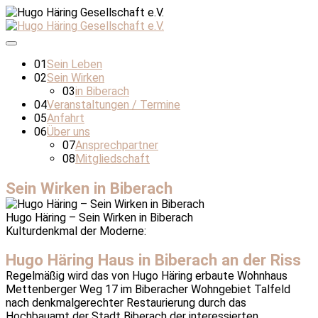
01
Sein Leben
02
Sein Wirken
03
in Biberach
04
Veranstaltungen / Termine
05
Anfahrt
06
Über uns
07
Ansprechpartner
08
Mitgliedschaft
Sein Wirken in Biberach
Hugo Häring – Sein Wirken in Biberach
Kulturdenkmal der Moderne:
Hugo Häring Haus in Biberach an der Riss
Regelmäßig wird das von Hugo Häring erbaute Wohnhaus
Mettenberger Weg 17 im Biberacher Wohngebiet Talfeld
nach denkmalgerechter Restaurierung durch das
Hochbauamt der Stadt Biberach der interessierten