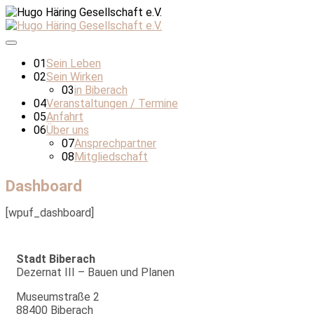
01
Sein Leben
02
Sein Wirken
03
in Biberach
04
Veranstaltungen / Termine
05
Anfahrt
06
Über uns
07
Ansprechpartner
08
Mitgliedschaft
Dashboard
[wpuf_dashboard]
Stadt Biberach
Dezernat III – Bauen und Planen
Museumstraße 2
88400 Biberach