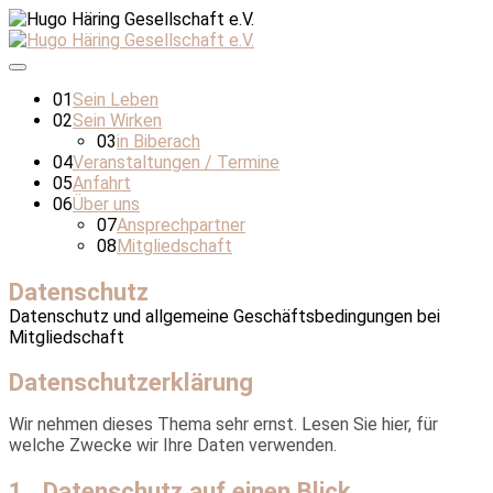
01
Sein Leben
02
Sein Wirken
03
in Biberach
04
Veranstaltungen / Termine
05
Anfahrt
06
Über uns
07
Ansprechpartner
08
Mitgliedschaft
Datenschutz
Datenschutz und allgemeine Geschäftsbedingungen bei
Mitgliedschaft
Datenschutzerklärung
Wir nehmen dieses Thema sehr ernst. Lesen Sie hier, für
welche Zwecke wir Ihre Daten verwenden.
1. Datenschutz auf einen Blick