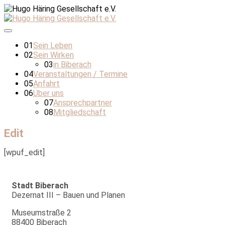
01
Sein Leben
02
Sein Wirken
03
in Biberach
04
Veranstaltungen / Termine
05
Anfahrt
06
Über uns
07
Ansprechpartner
08
Mitgliedschaft
Edit
[wpuf_edit]
Stadt Biberach
Dezernat III – Bauen und Planen
Museumstraße 2
88400 Biberach