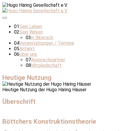
01
Sein Leben
02
Sein Wirken
03
in Biberach
04
Veranstaltungen / Termine
05
Anfahrt
06
Über uns
07
Ansprechpartner
08
Mitgliedschaft
Heutige Nutzung
Heutige Nutzung der Hugo Häring Häuser
Überschrift
Böttchers Konstruktionstheorie