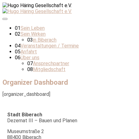
01
Sein Leben
02
Sein Wirken
03
in Biberach
04
Veranstaltungen / Termine
05
Anfahrt
06
Über uns
07
Ansprechpartner
08
Mitgliedschaft
Organizer Dashboard
[organizer_dashboard]
Stadt Biberach
Dezernat III – Bauen und Planen
Museumstraße 2
88400 Biberach