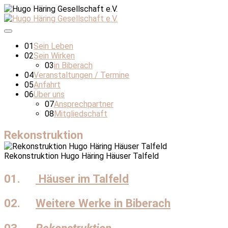
01
Sein Leben
02
Sein Wirken
03
in Biberach
04
Veranstaltungen / Termine
05
Anfahrt
06
Über uns
07
Ansprechpartner
08
Mitgliedschaft
Rekonstruktion
Rekonstruktion Hugo Häring Häuser Talfeld
01.
Häuser im Talfeld
02.
Weitere Werke in Biberach
03.
Rekonstruktion