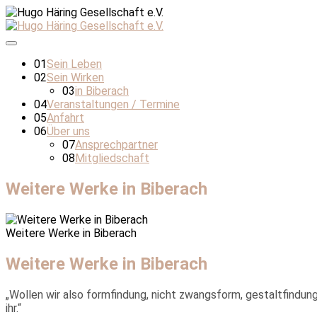
01
Sein Leben
02
Sein Wirken
03
in Biberach
04
Veranstaltungen / Termine
05
Anfahrt
06
Über uns
07
Ansprechpartner
08
Mitgliedschaft
Weitere Werke in Biberach
Weitere Werke in Biberach
Weitere Werke in Biberach
„Wollen wir also formfindung, nicht zwangsform, gestaltfindung,
ihr.“